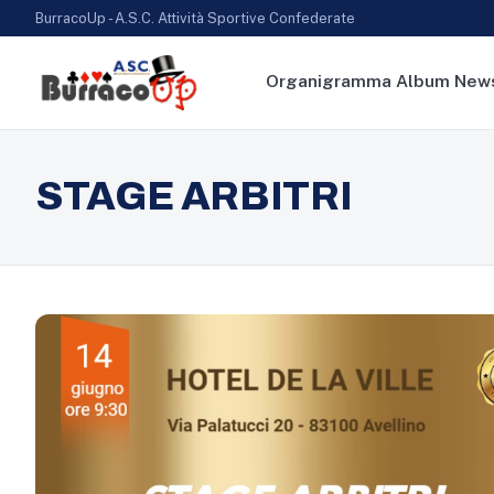
BurracoUp - A.S.C. Attività Sportive Confederate
Organigramma
Album
New
STAGE ARBITRI