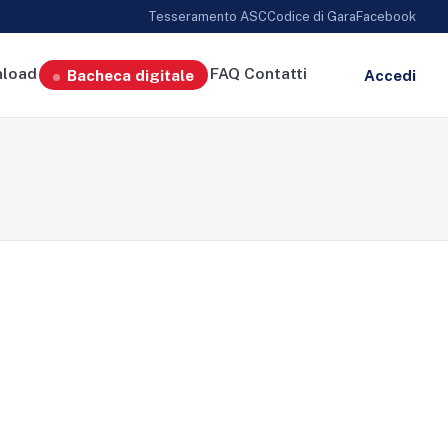
Tesseramento ASC
Codice di Gara
Facebook
load
FAQ
Contatti
Bacheca digitale
Accedi