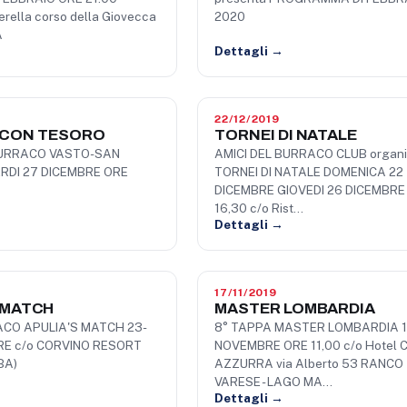
rella corso della Giovecca
2020
A
Dettagli →
22/12/2019
 CON TESORO
TORNEI DI NATALE
BURRACO VASTO-SAN
AMICI DEL BURRACO CLUB organ
RDI 27 DICEMBRE ORE
TORNEI DI NATALE DOMENICA 22
DICEMBRE GIOVEDI 26 DICEMBRE
16,30 c/o Rist…
Dettagli →
17/11/2019
 MATCH
MASTER LOMBARDIA
CO APULIA'S MATCH 23-
8° TAPPA MASTER LOMBARDIA 
E c/o CORVINO RESORT
NOVEMBRE ORE 11,00 c/o Hotel
BA)
AZZURRA via Alberto 53 RANCO
VARESE - LAGO MA…
Dettagli →