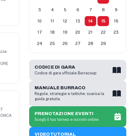
3
4
5
6
7
8
9
10
11
12
13
14
15
16
17
18
19
20
21
22
23
24
25
26
27
28
29
izza
 ORE
CODICE DI GARA
Codice di gara ufficiale Burracoup
MANUALE BURRACO
Regole, strategie e tattiche: scarica la
guida gratuita.
17
PRENOTAZIONE EVENTI
 CONCA
Scegli il tuo torneo e iscriviti online.
VIDEOTUTORIAL