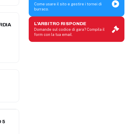
Come usare il sito e gestire i tornei di
burraco.
L'ARBITRO RISPONDE
RDIA
Domande sul codice di gara? Compila il
form con la tua email.
 5