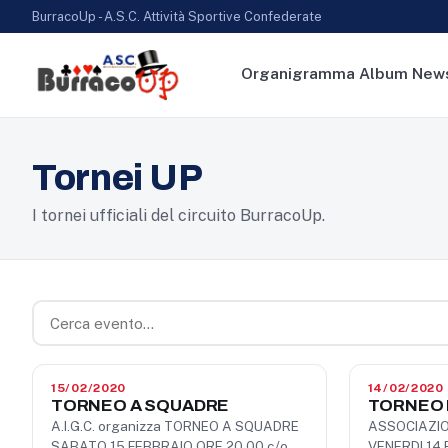
BurracoUp - A.S.C. Attività Sportive Confederate
Organigramma
Album
New
Tornei UP
I tornei ufficiali del circuito BurracoUp.
15/02/2020
14/02/2020
TORNEO A SQUADRE
TORNEO 
A.I.G.C. organizza TORNEO A SQUADRE
ASSOCIAZI
SABATO 15 FEBBRAIO ORE 20,00 c/o
VENERDI 14 