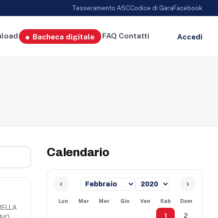
Tesseramento ASC
Codice di Gara
Facebook
load
FAQ
Contatti
Bacheca digitale
Accedi
Calendario
‹
›
Lun
Mar
Mer
Gio
Ven
Sab
Dom
RELLA
1
2
AIO